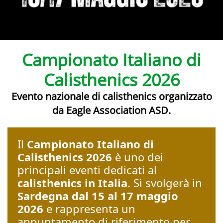
Campionato Italiano di
Calisthenics 2026
Evento nazionale di calisthenics organizzato
da Eagle Association ASD.
Il
Campionato Italiano di
Calisthenics 2026
è uno dei
principali eventi dedicati al
calisthenics in Italia
. Si svolgerà in
Sardegna dal 15 al 17 maggio
2026
e rappresenta un
appuntamento di riferimento per