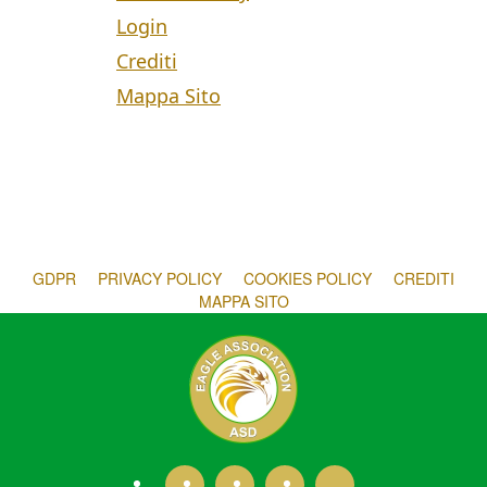
Login
Crediti
Mappa Sito
GDPR
PRIVACY POLICY
COOKIES POLICY
CREDITI
MAPPA SITO